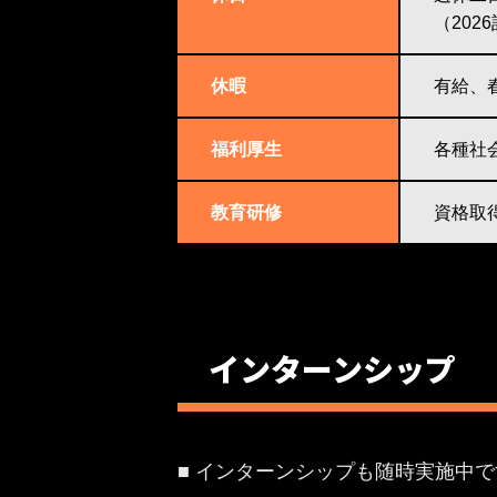
（202
休暇
有給、
福利厚生
各種社
教育研修
資格取
インターンシップ
■ インターンシップも随時実施中