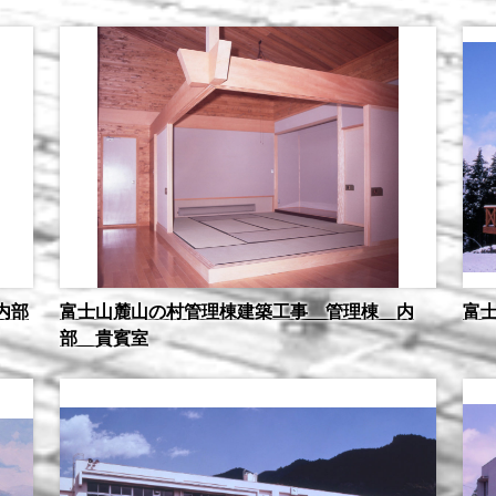
内部
富士山麓山の村管理棟建築工事 管理棟 内
富
部 貴賓室