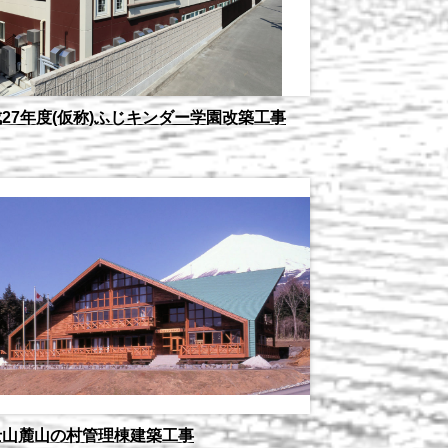
27年度(仮称)ふじキンダー学園改築工事
士山麓山の村管理棟建築工事