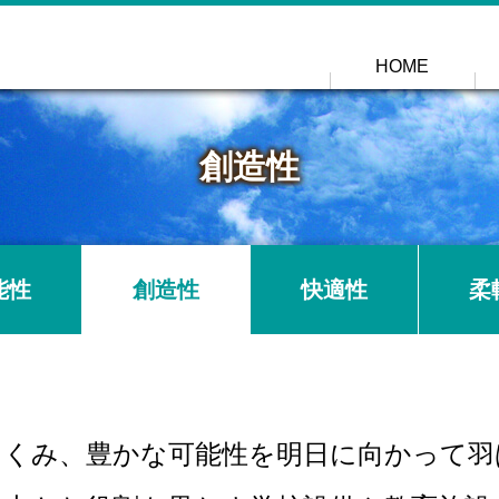
HOME
創造性
能性
創造性
快適性
柔
ぐくみ、豊かな可能性を明日に向かって羽