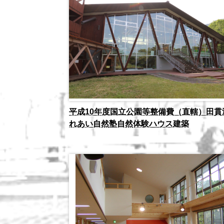
平成10年度国立公園等整備費（直轄）田貫
れあい自然塾自然体験ハウス建築