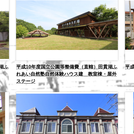
湖ふ
平成10年度国立公園等整備費（直轄）田貫湖ふ
平成
れあい自然塾自然体験ハウス建 教室棟・屋外
ステージ