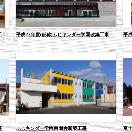
工
平成27年度(仮称)ふじキンダー学園改築工事
平成
事
ふじキンダー学園南園舎新築工事
富