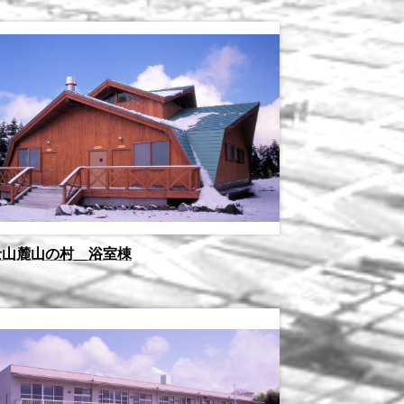
士山麓山の村 浴室棟