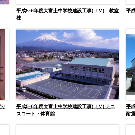
平成5･6年度大富士中学校建設工事(ＪＶ) 教室
平成
棟
渡り
平成5･6年度大富士中学校建設工事(ＪＶ) テニ
平
スコート・体育館
耐